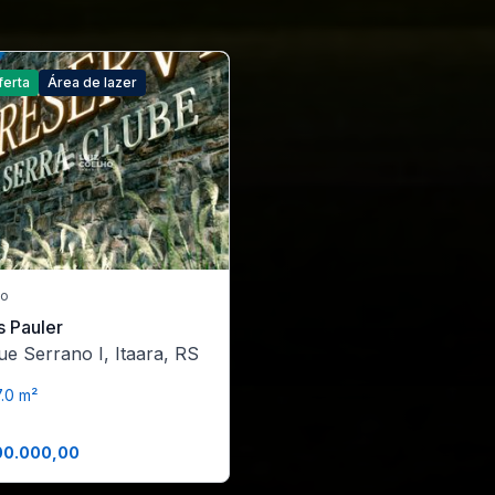
ferta
Área de lazer
no
s Pauler
ue Serrano I, Itaara, RS
.0 m²
00.000,00