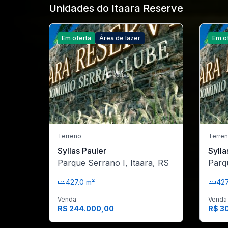
Unidades do Itaara Reserve
Em oferta
Área de lazer
Em o
Terreno
Terre
Syllas Pauler
Sylla
Parque Serrano I, Itaara, RS
Parq
427.0 m²
427
Venda
Venda
R$ 244.000,00
R$ 3