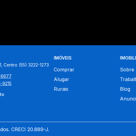
IMÓVEIS
IMOBIL
1, Centro
(55) 3222-1273
Comprar
Sobre
5-6677
Alugar
Trabal
5-9215
Rurais
Blog
to
Anunci
ados. CRECI 20.889-J.