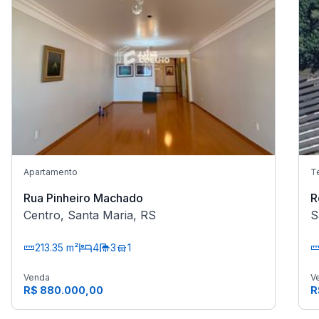
Apartamento
T
Rua Pinheiro Machado
R
Centro, Santa Maria, RS
S
213.35 m²
4
3
1
Venda
V
R$ 880.000,00
R