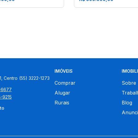
IMÓVEIS
IMOBIL
1, Centro
(55) 3222-1273
Comprar
Sobre
5-6677
Alugar
Trabal
5-9215
Rurais
Blog
to
Anunci