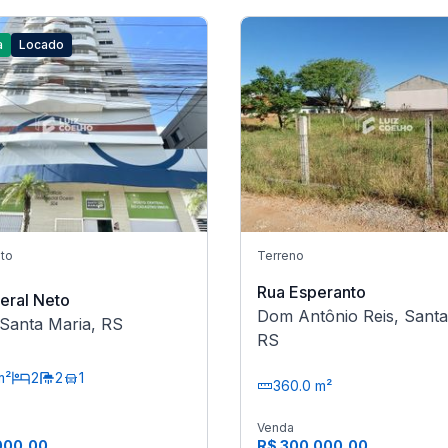
a
Locado
to
Terreno
Rua Esperanto
eral Neto
Dom Antônio Reis, Santa
 Santa Maria, RS
RS
m²
2
2
1
360.0 m²
Venda
000,00
R$ 300.000,00