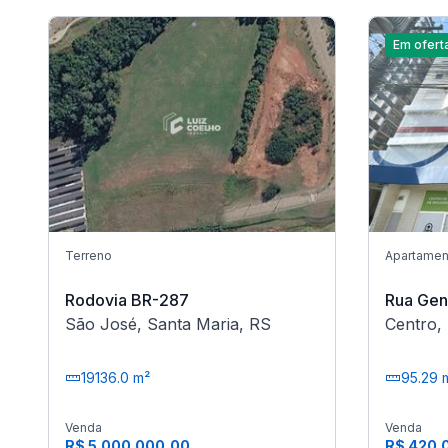
Em ofert
Terreno
Apartamen
Rodovia BR-287
Rua Gen
São José, Santa Maria, RS
Centro,
19136.0 m²
95.29 
Venda
Venda
R$ 5.000.000,00
R$ 420.