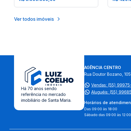
Ver todos imóveis
AGÊNCIA CENTRO
Rua Doutor Bozano, 105
Vendas: (55) 9997
Há 70 anos sendo
Aluguéis: (55) 9968
referência no mercado
imobiliário de Santa Maria.
Horários de atendimen
Das 09:00 às 18:00
Sábado das 09:00 às 12:00