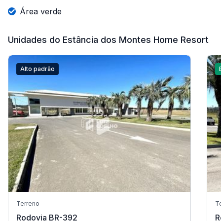
Área verde
Unidades do Estância dos Montes Home Resort
Alto padrão
Terreno
T
Rodovia BR-392
R