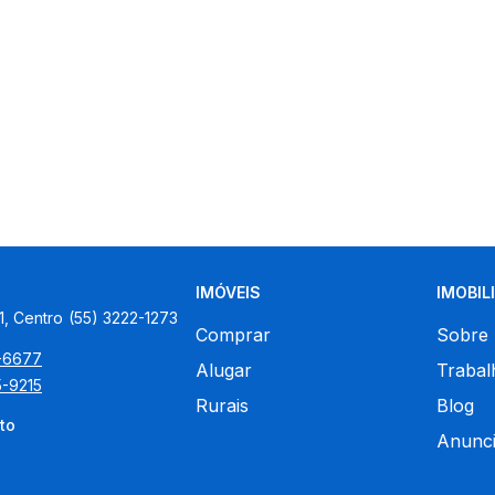
IMÓVEIS
IMOBIL
1, Centro
(55) 3222-1273
Comprar
Sobre
5-6677
Alugar
Trabal
5-9215
Rurais
Blog
to
Anunci