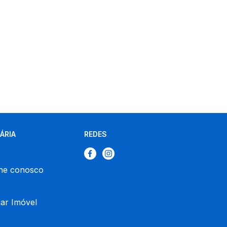
IÁRIA
REDES
he conosco
ar Imóvel