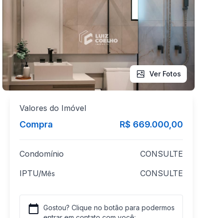
Ver Fotos
Valores do Imóvel
Compra
R$ 669.000,00
Condomínio
CONSULTE
IPTU/
CONSULTE
Mês
Gostou? Clique no botão para podermos
entrar em contato com você: