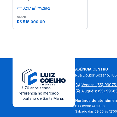
102.17 m²
2
2
Venda
R$ 518.000,00
AGÊNCIA CENTRO
Rua Doutor Bozano, 105
Vendas: (55) 9997
Há 70 anos sendo
Aluguéis: (55) 9968
referência no mercado
imobiliário de Santa Maria.
Horários de atendimen
Das 09:00 às 18:00
Sábado das 09:00 às 12:00